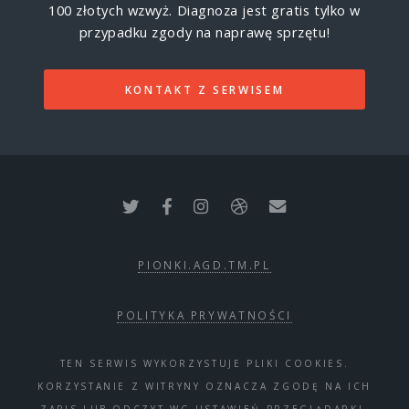
100 złotych wzwyż.
Diagnoza jest gratis tylko w
przypadku zgody na naprawę sprzętu!
KONTAKT Z SERWISEM
PIONKI.AGD.TM.PL
POLITYKA PRYWATNOŚCI
TEN SERWIS WYKORZYSTUJE PLIKI COOKIES.
KORZYSTANIE Z WITRYNY OZNACZA ZGODĘ NA ICH
ZAPIS LUB ODCZYT WG USTAWIEŃ PRZEGLĄDARKI.