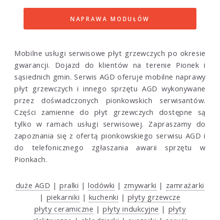
NAPRAWA MODUŁÓW
Mobilne usługi serwisowe płyt grzewczych po okresie
gwarancji. Dojazd do klientów na terenie Pionek i
sąsiednich gmin. Serwis AGD oferuje mobilne naprawy
płyt grzewczych i innego sprzętu AGD wykonywane
przez doświadczonych pionkowskich serwisantów.
Części zamienne do płyt grzewczych dostępne są
tylko w ramach usługi serwisowej. Zapraszamy do
zapoznania się z ofertą pionkowskiego serwisu AGD i
do telefonicznego zgłaszania awarii sprzętu w
Pionkach.
duże AGD
|
pralki
|
lodówki
|
zmywarki
|
zamrażarki
|
piekarniki
|
kuchenki
|
płyty grzewcze
płyty ceramiczne
|
płyty indukcyjne
|
płyty