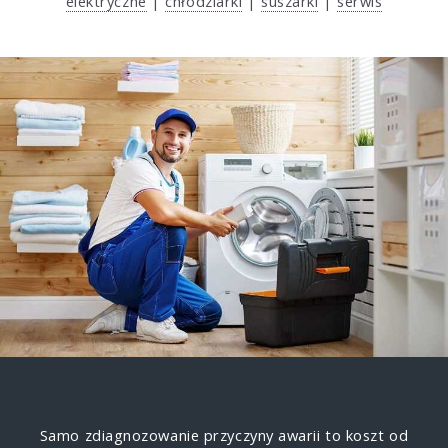
elektryczne
|
chłodziarki
|
suszarki
|
serwis
Samo zdiagnozowanie przyczyny awarii to koszt od