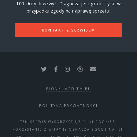
100 złotych wzwyż.
Diagnoza jest gratis tylko w
przypadku zgody na naprawę sprzętu!
KONTAKT Z SERWISEM
PIONKI.AGD.TM.PL
POLITYKA PRYWATNOŚCI
TEN SERWIS WYKORZYSTUJE PLIKI COOKIES.
KORZYSTANIE Z WITRYNY OZNACZA ZGODĘ NA ICH
ZAPIS LUB ODCZYT WG USTAWIEŃ PRZEGLĄDARKI.