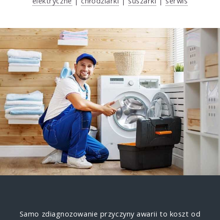
elektryczne
|
chłodziarki
|
suszarki
|
serwis
Samo zdiagnozowanie przyczyny awarii to koszt od