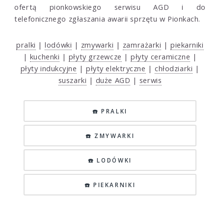
ofertą pionkowskiego serwisu AGD i do
telefonicznego zgłaszania awarii sprzętu w Pionkach.
pralki
|
lodówki
|
zmywarki
|
zamrażarki
|
piekarniki
|
kuchenki
|
płyty grzewcze
|
płyty ceramiczne
|
płyty indukcyjne
|
płyty elektryczne
|
chłodziarki
|
suszarki
|
duże AGD
|
serwis
☎️ PRALKI
☎️ ZMYWARKI
☎️ LODÓWKI
☎️ PIEKARNIKI