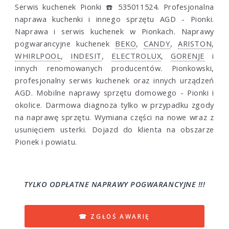
Serwis kuchenek Pionki ☎️ 535011524. Profesjonalna
naprawa kuchenki i innego sprzętu AGD - Pionki.
Naprawa i serwis kuchenek w Pionkach. Naprawy
pogwarancyjne kuchenek
BEKO
,
CANDY
,
ARISTON
,
WHIRLPOOL
,
INDESIT
,
ELECTROLUX
,
GORENJE
i
innych renomowanych producentów. Pionkowski,
profesjonalny serwis kuchenek oraz innych urządzeń
AGD. Mobilne naprawy sprzętu domowego - Pionki i
okolice. Darmowa diagnoza tylko w przypadku zgody
na naprawę sprzętu. Wymiana części na nowe wraz z
usunięciem usterki. Dojazd do klienta na obszarze
Pionek i powiatu.
TYLKO ODPŁATNE NAPRAWY POGWARANCYJNE !!!
☎ ZGŁOŚ AWARIĘ